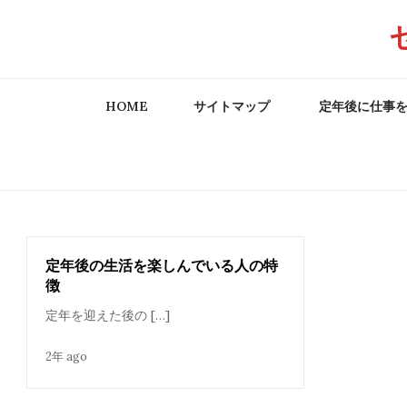
Skip
to
content
HOME
サイトマップ
定年後に仕事
定年後の生活を楽しんでいる人の特
徴
定年を迎えた後の […]
2年 ago